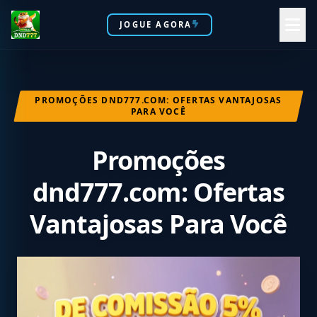
JOGUE AGORA
PROMOÇÕES DND777.COM: OFERTAS VANTAJOSAS
PARA VOCÊ
Promoções
dnd777.com: Ofertas
Vantajosas Para Você