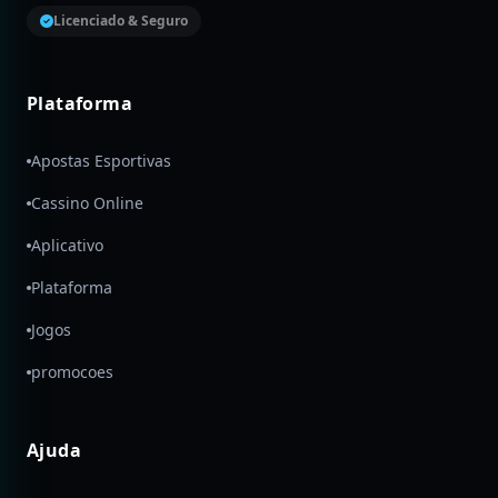
Licenciado & Seguro
Plataforma
Apostas Esportivas
Cassino Online
Aplicativo
Plataforma
Jogos
promocoes
Ajuda