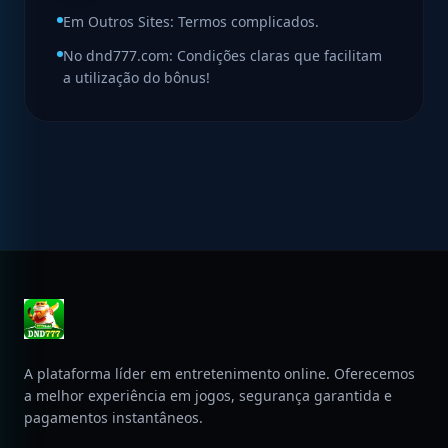
Em Outros Sites: Termos complicados.
No dnd777.com: Condições claras que facilitam
a utilização do bônus!
A plataforma líder em entretenimento online. Oferecemos
a melhor experiência em jogos, segurança garantida e
pagamentos instantâneos.