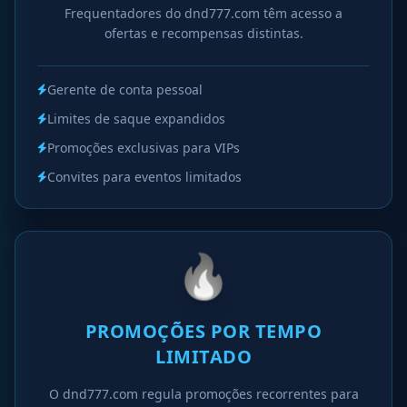
Frequentadores do dnd777.com têm acesso a
ofertas e recompensas distintas.
Gerente de conta pessoal
Limites de saque expandidos
Promoções exclusivas para VIPs
Convites para eventos limitados
🔥
PROMOÇÕES POR TEMPO
LIMITADO
O dnd777.com regula promoções recorrentes para