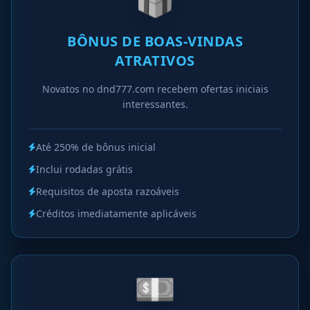
BÔNUS DE BOAS-VINDAS
ATRATIVOS
Novatos no dnd777.com recebem ofertas iniciais
interessantes.
Até 250% de bônus inicial
Inclui rodadas grátis
Requisitos de aposta razoáveis
Créditos imediatamente aplicáveis
💵