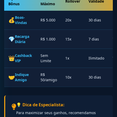
Rollover
Validade
El
Bônus
Máximo
Boas-
💰
R$ 5.000
20x
30 dias
No
Vindas
Recarga
💎
R$ 1.000
15x
7 dias
To
Diária
Cashback
Sem
👑
1x
Ilimitado
VIP
VIP
Limite
Indique
R$
🤝
10x
30 dias
Us
Amigo
50/amigo
💡 Dica de Especialista:
Para maximizar seus ganhos, recomendamos