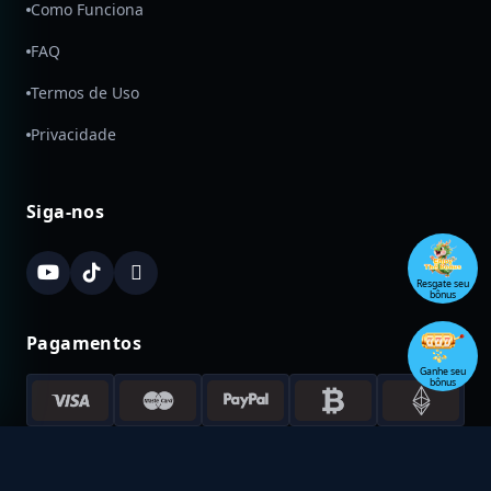
Como Funciona
FAQ
Termos de Uso
Privacidade
Siga-nos
Resgate seu
bônus
Pagamentos
Ganhe seu
bônus