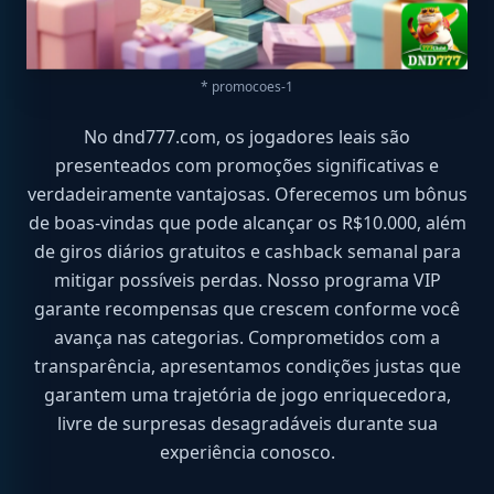
* promocoes-1
No dnd777.com, os jogadores leais são
presenteados com promoções significativas e
verdadeiramente vantajosas. Oferecemos um bônus
de boas-vindas que pode alcançar os R$10.000, além
de giros diários gratuitos e cashback semanal para
mitigar possíveis perdas. Nosso programa VIP
garante recompensas que crescem conforme você
avança nas categorias. Comprometidos com a
transparência, apresentamos condições justas que
garantem uma trajetória de jogo enriquecedora,
livre de surpresas desagradáveis durante sua
experiência conosco.