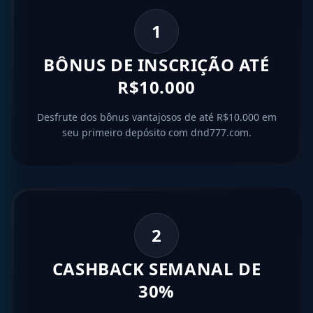
1
BÔNUS DE INSCRIÇÃO ATÉ
R$10.000
Desfrute dos bônus vantajosos de até R$10.000 em
seu primeiro depósito com dnd777.com.
2
CASHBACK SEMANAL DE
30%