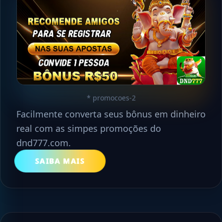
* promocoes-2
Facilmente converta seus bônus em dinheiro
real com as simpes promoções do
dnd777.com.
SAIBA MAIS