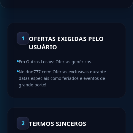
OFERTAS EXIGIDAS PELO
1
USUÁRIO
Em Outros Locais: Ofertas genéricas.
No dnd777.com: Ofertas exclusivas durante
datas especiais como feriados e eventos de
grande porte!
TERMOS SINCEROS
2